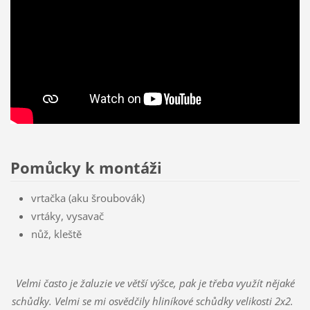
Pomůcky k montáži
vrtačka (aku šroubovák)
vrtáky
, vysavač
nůž, kleště
Velmi často je žaluzie ve větší výšce, pak je třeba využít nějaké
schůdky. Velmi se mi osvědčily hliníkové schůdky velikosti 2x2.