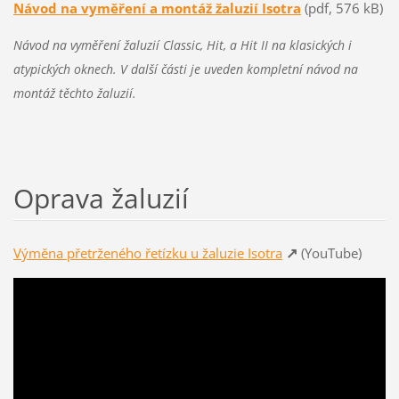
Návod na vyměření a montáž žaluzií Isotra
(pdf, 576 kB)
Návod na vyměření žaluzií Classic, Hit, a Hit II na klasických i
atypických oknech. V další části je uveden kompletní návod na
montáž těchto žaluzií.
Oprava žaluzií
↗
Výměna přetrženého řetízku u žaluzie Isotra
(YouTube)