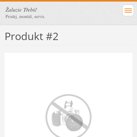
Žaluzie Třebíč
Prodej, montáž, servis.
Produkt #2