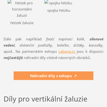
spojka řetízku
řetízek žaluzie
Dále pak například
fixačí napínací kolík
,
silonové
vedení
,
distanční podložky
,
kolečko
,
držáky, konzolky
,
apod.. Na partnerském eshopu
Labona.cz
jsou k dispozici
nejčastější
náhradní díly včetně názorných obrázků.
Náhradní díly z eshopu ↗
Díly pro vertikální žaluzie