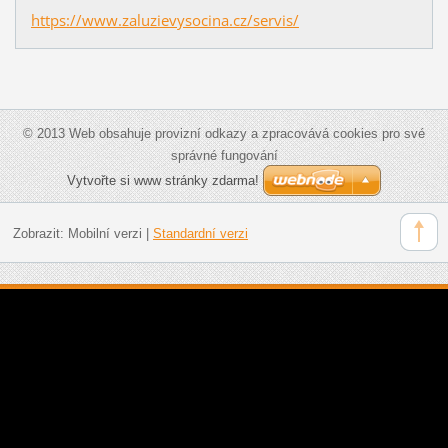
https://www.zaluzievysocina.cz/servis/
© 2013 Web obsahuje provizní odkazy a zpracovává cookies pro své
správné fungování
Vytvořte si www stránky zdarma!
Zobrazit:
Mobilní verzi
|
Standardní verzi