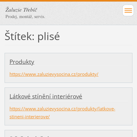
Žaluzie Třebíč
Prodej, montáž, servis.
Štítek: plisé
Produkty
https://www.zaluzievysocina.cz/produkty/
Látkové stínění interiérové
https://www.zaluzievysocina.cz/produkty/latkove-
stineni-interierove/