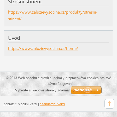
Střešní stínění
https://www.zaluzievysocina.cz/produkty/stresni-
stineni/
Úvod
https://www.zaluzievysocina.cz/home/
© 2013 Web obsahuje provizní odkazy a zpracovává cookies pro své
správné fungování
Vytvořte si webové stránky zdarma!
Zobrazit:
Mobilní verzi
|
Standardní verzi